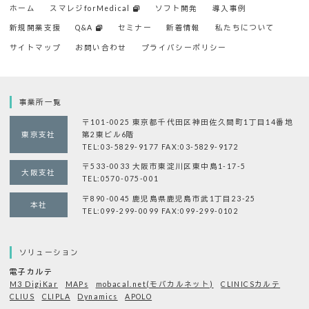
ホーム
スマレジforMedical
ソフト開発
導入事例
新規開業支援
Q&A
セミナー
新着情報
私たちについて
サイトマップ
お問い合わせ
プライバシーポリシー
事業所一覧
〒101-0025 東京都千代田区神田佐久間町1丁目14番地
東京支社
第2東ビル6階
TEL:03-5829-9177 FAX:03-5829-9172
〒533-0033 大阪市東淀川区東中島1-17-5
大阪支社
TEL:0570-075-001
〒890-0045 鹿児島県鹿児島市武1丁目23-25
本社
TEL:099-299-0099 FAX:099-299-0102
ソリューション
電子カルテ
M3 DigiKar
MAPs
mobacal.net(モバカルネット)
CLINICSカルテ
CLIUS
CLIPLA
Dynamics
APOLO