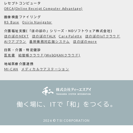
レセプトコンピュータ
ORCA(Online Receipt Computer Advantage)
画像検査ファイリング
RS_Base
Osirix Navigator
介護福祉支援(「ほのぼの」シリーズ・NDソフトウェア株式会社)
ほのぼのNEXT
ほのぼのTALK
Care Palette
ほのぼのIoTクラウド
AIケアプラン
基幹業務対応版システム
ほのぼのmore
日医・介護・特定健診
医見書
給管帳クラウド(WebQKANクラウド)
地域医療介護連携
MI-CAN
メディカルケアステーション
働く場に、ITで「和」をつくる。
2026 © TSI CORPORATION