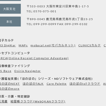
〒533-0033 大阪市東淀川区東中島1-17-5
大阪支社
TEL:0570-075-001
〒890-0045 鹿児島県鹿児島市武1丁目23-25
本社
TEL:099-299-0099 FAX:099-299-0102
電子カルテ
3 DigiKar
MAPs
mobacal.net(モバカルネット)
CLINICSカルテ
C
レセプトコンピュータ
RCA(Online Receipt Computer Advantage)
画像検査ファイリング
RS_Base
Osirix Navigator
介護福祉支援(「ほのぼの」シリーズ・NDソフトウェア株式会社)
ほのぼのNEXT
ほのぼのTALK
Care Palette
ほのぼのIoTクラウド
ほのぼのmore
日医・介護・特定健診
医見書
給管帳クラウド(WebQKANクラウド)