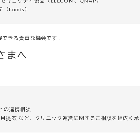
・セキュリティ製品（ELECOM、QNAP）
（homis）
握できる貴重な機会です。
さまへ
との連携相談
運用提案 など、クリニック運営に関するご相談を幅広く