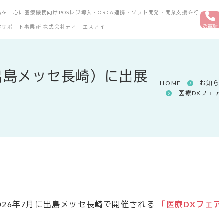
を中心に医療機関向けPOSレジ導入・ORCA連携・ソフト開発・開業支援を行
お電話
定サポート事業所 株式会社ティーエスアイ
（出島メッセ長崎）に出展
HOME
お知
医療DXフェ
026年7月に出島メッセ長崎で開催される
「医療DXフェア